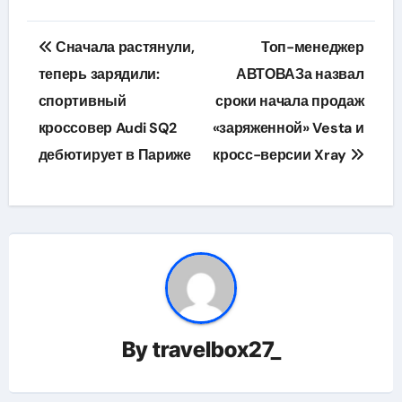
Навигация
Сначала растянули,
Топ-менеджер
по
теперь зарядили:
АВТОВАЗа назвал
спортивный
сроки начала продаж
записям
кроссовер Audi SQ2
«заряженной» Vesta и
дебютирует в Париже
кросс-версии Xray
By
travelbox27_