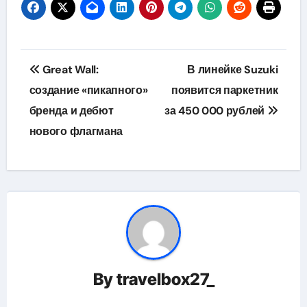
Навигация
Great Wall:
В линейке Suzuki
по
создание «пикапного»
появится паркетник
бренда и дебют
за 450 000 рублей
записям
нового флагмана
By
travelbox27_