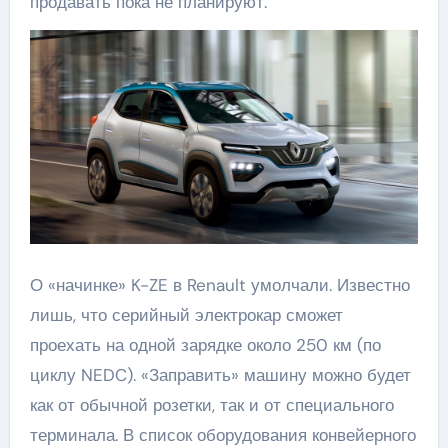
продавать пока не планируют.
О «начинке» K-ZE в Renault умолчали. Известно
лишь, что серийный электрокар сможет
проехать на одной зарядке около 250 км (по
циклу NEDC). «Заправить» машину можно будет
как от обычной розетки, так и от специального
терминала. В список оборудования конвейерного