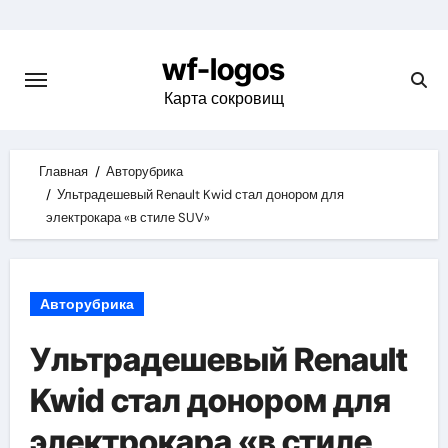
Skip
to
wf-logos
content
Карта сокровищ
Главная
Авторубрика
Ультрадешевый Renault Kwid стал донором для
электрокара «в стиле SUV»
Авторубрика
Ультрадешевый Renault
Kwid стал донором для
электрокара «в стиле