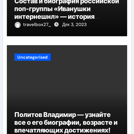
Состав и биография российской
поп-группы «Иванушки
интернешнл» — история
успеха, музыка и судьбы
travelbox27_
Дек 3, 2023
участников
Uncategorised
Политов Владимир — узнайте
все о его биографии, возрасте и
впечатляющих достижениях!