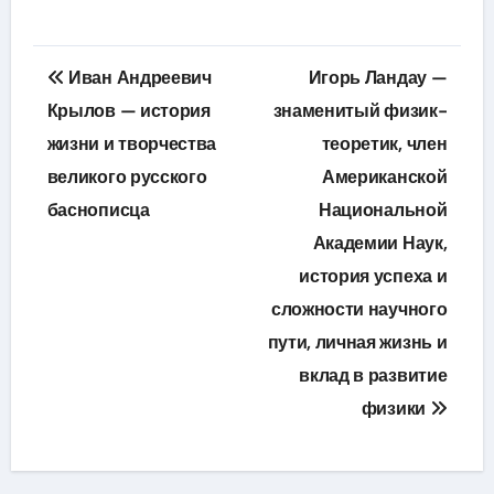
Навигация
Иван Андреевич
Игорь Ландау —
по
Крылов — история
знаменитый физик-
жизни и творчества
теоретик, член
записям
великого русского
Американской
баснописца
Национальной
Академии Наук,
история успеха и
сложности научного
пути, личная жизнь и
вклад в развитие
физики