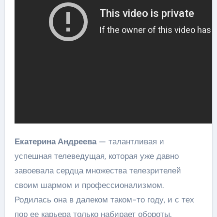
Екатерина Андреева
— талантливая и
успешная телеведущая, которая уже давно
завоевала сердца множества телезрителей
своим шармом и профессионализмом.
Родилась она в далеком таком-то году, и с тех
пор ее карьера только набирает обороты.