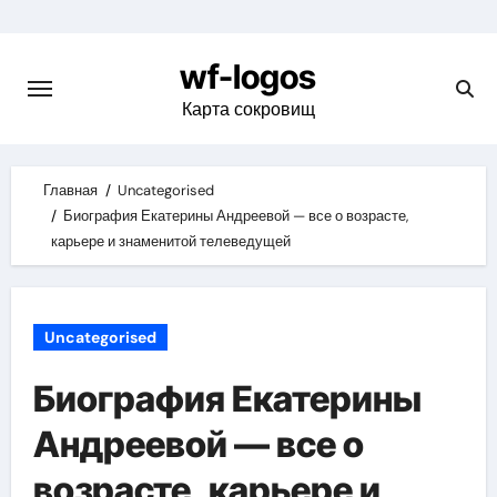
Skip
to
wf-logos
content
Карта сокровищ
Главная
Uncategorised
Биография Екатерины Андреевой — все о возрасте,
карьере и знаменитой телеведущей
Uncategorised
Биография Екатерины
Андреевой — все о
возрасте, карьере и