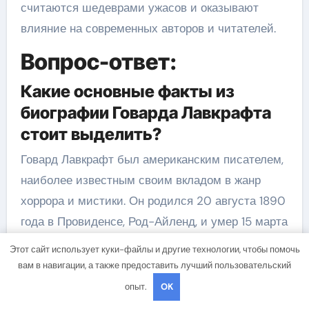
считаются шедеврами ужасов и оказывают
влияние на современных авторов и читателей.
Вопрос-ответ:
Какие основные факты из
биографии Говарда Лавкрафта
стоит выделить?
Говард Лавкрафт был американским писателем,
наиболее известным своим вкладом в жанр
хоррора и мистики. Он родился 20 августа 1890
года в Провиденсе, Род-Айленд, и умер 15 марта
1937 года в том же городе. Лавкрафт начал
Этот сайт использует куки-файлы и другие технологии, чтобы помочь
писать в раннем возрасте, но его работы не
вам в навигации, а также предоставить лучший пользовательский
были широко известны во время его жизни. И
опыт.
OK
только после его смерти его работы стали