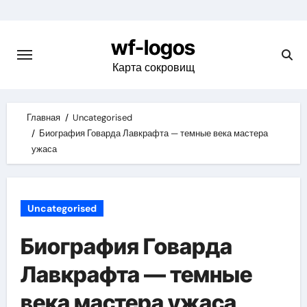
Skip
to
wf-logos
content
Карта сокровищ
Главная
Uncategorised
Биография Говарда Лавкрафта — темные века мастера
ужаса
Uncategorised
Биография Говарда
Лавкрафта — темные
века мастера ужаса