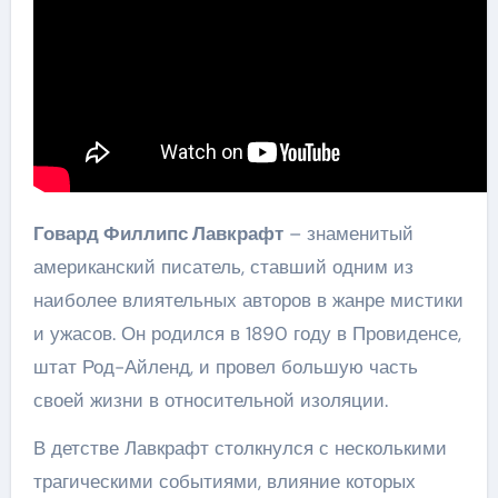
Говард Филлипс Лавкрафт
– знаменитый
американский писатель, ставший одним из
наиболее влиятельных авторов в жанре мистики
и ужасов. Он родился в 1890 году в Провиденсе,
штат Род-Айленд, и провел большую часть
своей жизни в относительной изоляции.
В детстве Лавкрафт столкнулся с несколькими
трагическими событиями, влияние которых