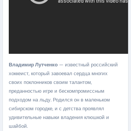
Владимир Лутченко
— известный российский
хоккеист, который завоевал сердца многих
своих поклонников своим талантом,
преданностью игре и бескомпромиссным
подходом на льду. Родился он в маленьком
сибирском городке, и с детства проявлял
удивительные навыки владения клюшкой и
шайбой.