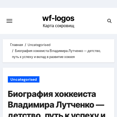
Skip
to
wf-logos
content
Карта сокровищ
Главная
Uncategorised
Биография хоккеиста Владимира Лутченко — детство,
путь к успеху и вклад в развитие хоккея
Uncategorised
Биография хоккеиста
Владимира Лутченко —
детство, путь к успеху и