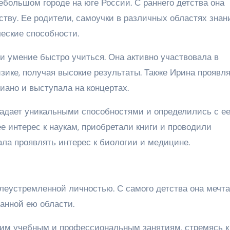
ебольшом городе на юге России. С раннего детства она
ству. Ее родители, самоучки в различных областях знан
еские способности.
и умение быстро учиться. Она активно участвовала в
ике, получая высокие результаты. Также Ирина проявл
иано и выступала на концертах.
ладает уникальными способностями и определились с е
 интерес к наукам, приобретали книги и проводили
ала проявлять интерес к биологии и медицине.
леустремленной личностью. С самого детства она мечт
анной ею области.
оим учебным и профессиональным занятиям, стремясь к