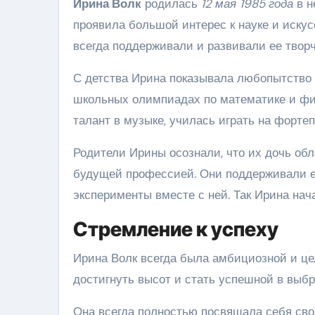
Ирина Волк
родилась
12 мая 1985 года
в н
проявила большой интерес к науке и искус
всегда поддерживали и развивали ее творч
С детства Ирина показывала любопытство 
школьных олимпиадах по математике и физ
талант в музыке, училась играть на фортеп
Родители Ирины осознали, что их дочь об
будущей профессией. Они поддерживали ее
эксперименты вместе с ней. Так Ирина нач
Стремление к успеху
Ирина Волк всегда была амбициозной и це
достигнуть высот и стать успешной в выбр
Она всегда полностью посвящала себя св