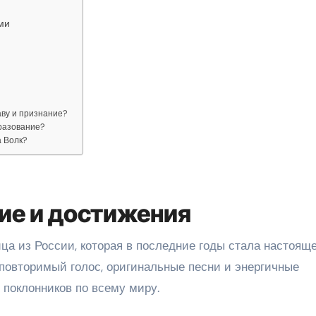
ми
аву и признание?
бразование?
а Волк?
ие и достижения
ца из России, которая в последние годы стала настоящ
еповторимый голос, оригинальные песни и энергичные
поклонников по всему миру.