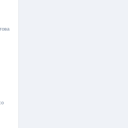
това
й
со