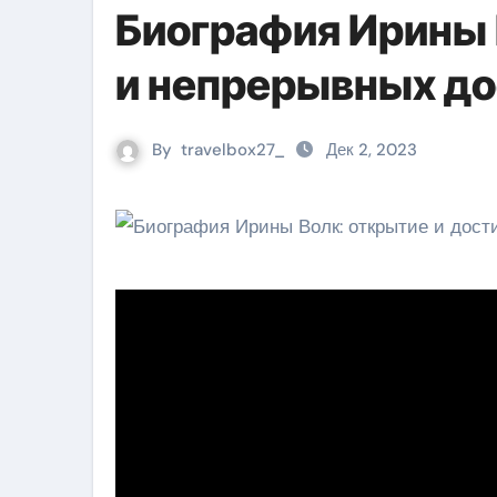
Биография Ирины 
и непрерывных д
By
travelbox27_
Дек 2, 2023