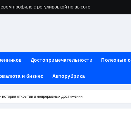
евом профиле с регулировкой по высоте
ы, фото и видео
опробивных базальтовых огнеупорных матов
ия актуальных профессий
инут без верификации и участия банков с возможностью по
венников
Достопримечательности
Полезные 
ах: конструкция, типы и критерии выбора
овалюта и бизнес
Авторубрика
чество проблемных угольных предприятий
 для физических лиц: условия, процентные ставки и поряд
 история открытий и непрерывных достижений
йт и офисы продаж турагентств в России
ния для профессиональных и любительских задач