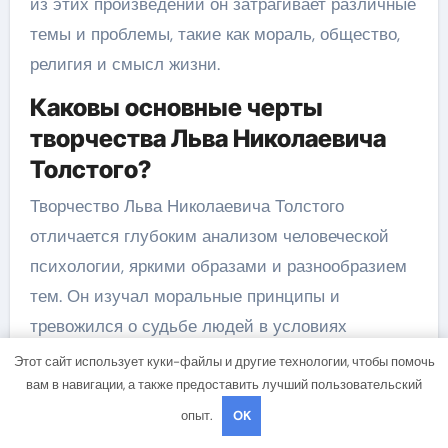
из этих произведений он затрагивает различные
темы и проблемы, такие как мораль, общество,
религия и смысл жизни.
Каковы основные черты
творчества Льва Николаевича
Толстого?
Творчество Льва Николаевича Толстого
отличается глубоким анализом человеческой
психологии, яркими образами и разнообразием
тем. Он изучал моральные принципы и
тревожился о судьбе людей в условиях
социальной несправедливости. Толстой был
Этот сайт использует куки-файлы и другие технологии, чтобы помочь
известен своей уникальной способностью
вам в навигации, а также предоставить лучший пользовательский
описывать характеры и размышлять о
опыт.
OK
нравственности и смысле жизни. Он