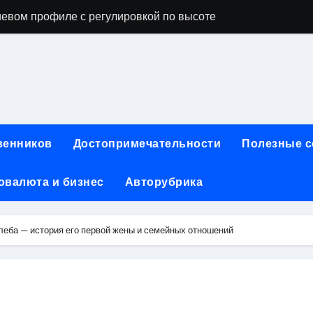
евом профиле с регулировкой по высоте
ы, фото и видео
опробивных базальтовых огнеупорных матов
ия актуальных профессий
инут без верификации и участия банков с возможностью по
венников
Достопримечательности
Полезные 
ах: конструкция, типы и критерии выбора
овалюта и бизнес
Авторубрика
чество проблемных угольных предприятий
 для физических лиц: условия, процентные ставки и поряд
еба — история его первой жены и семейных отношений
йт и офисы продаж турагентств в России
ния для профессиональных и любительских задач