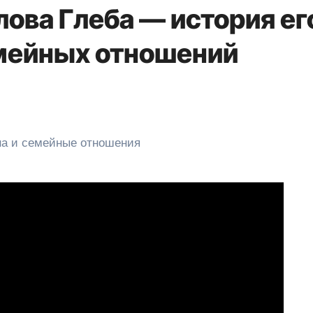
ова Глеба — история ег
мейных отношений