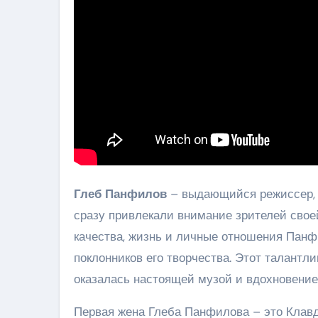
Глеб Панфилов
– выдающийся режиссер, а
сразу привлекали внимание зрителей свое
качества, жизнь и личные отношения Панфи
поклонников его творчества. Этот талантл
оказалась настоящей музой и вдохновение
Первая жена Глеба Панфилова – это Клавд