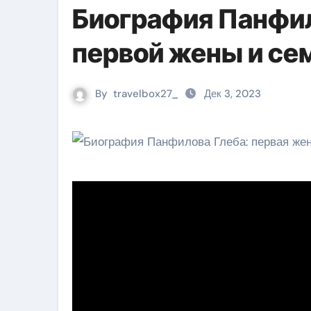
Биография Панфил
первой жены и се
By
travelbox27_
Дек 3, 2023