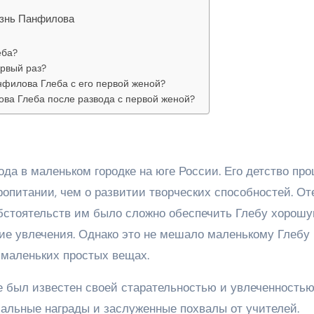
изнь Панфилова
еба?
рвый раз?
филова Глеба с его первой женой?
ова Глеба после развода с первой женой?
да в маленьком городке на юге России. Его детство пр
ропитании, чем о развитии творческих способностей. От
 обстоятельств им было сложно обеспечить Глебу хорош
ие увлечения. Однако это не мешало маленькому Глебу
 маленьких простых вещах.
де был известен своей старательностью и увлеченность
иальные награды и заслуженные похвалы от учителей.