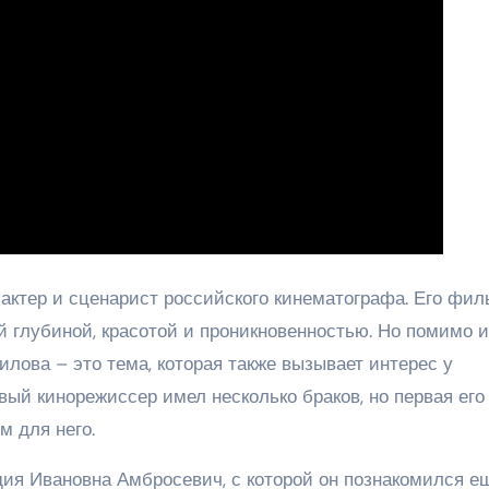
ктер и сценарист российского кинематографа. Его фи
й глубиной, красотой и проникновенностью. Но помимо 
лова – это тема, которая также вызывает интерес у
ивый кинорежиссер имел несколько браков, но первая его
м для него.
ия Ивановна Амбросевич, с которой он познакомился е