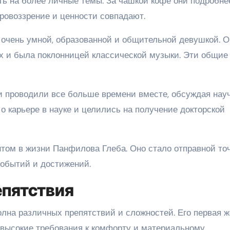
ить на более личные темы. За чашкой кофе они подробне
ировоззрение и ценности совпадают.
 очень умной, образованной и общительной девушкой. О
х и была поклонницей классической музыки. Эти общие
и проводили все больше времени вместе, обсуждая нау
о карьере в науке и целились на получение докторской
том в жизни Панфилова Глеба. Оно стало отправной то
событий и достижений.
епятствия
на различных препятствий и сложностей. Его первая ж
 высокие требования к комфорту и материальному