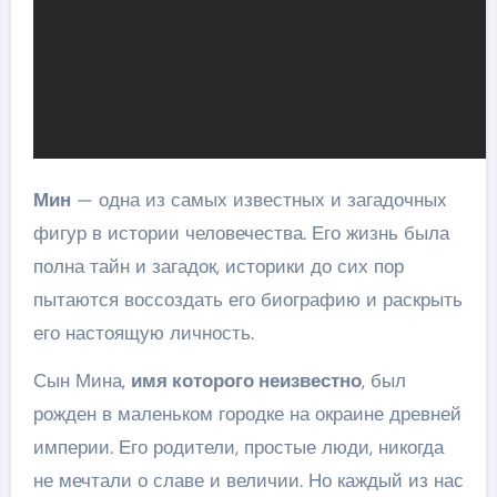
Мин
— одна из самых известных и загадочных
фигур в истории человечества. Его жизнь была
полна тайн и загадок, историки до сих пор
пытаются воссоздать его биографию и раскрыть
его настоящую личность.
Сын Мина,
имя которого неизвестно
, был
рожден в маленьком городке на окраине древней
империи. Его родители, простые люди, никогда
не мечтали о славе и величии. Но каждый из нас