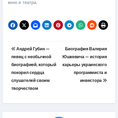
кино и театра.
Навигация
Андрей Губин —
Биография Валерия
по
певец с необычной
Юшкевича — история
биографией, который
карьеры украинского
записям
покорил сердца
программиста и
слушателей своим
инвестора
творчеством