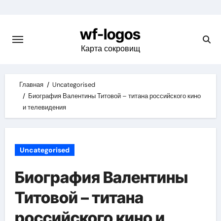
Skip
to
wf-logos
content
Карта сокровищ
Главная
Uncategorised
Биография Валентины Титовой – титана российского кино
и телевидения
Uncategorised
Биография Валентины
Титовой – титана
российского кино и