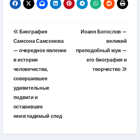
Навигация
Биография
Иоанн Богослов —
по
Самсона Самсонова
великий
— очередное явление
преподобный муж —
записям
в истории
его биография и
человечества,
творчество
совершившее
удивительные
подвиги и
оставившее
неизгладимый след