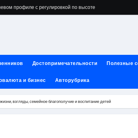
ы, фото и видео
опробивных базальтовых огнеупорных матов
ия актуальных профессий
инут без верификации и участия банков с возможностью по
ах: конструкция, типы и критерии выбора
венников
Достопримечательности
Полезные 
чество проблемных угольных предприятий
овалюта и бизнес
Авторубрика
 для физических лиц: условия, процентные ставки и поряд
йт и офисы продаж турагентств в России
жизни, взгляды, семейное благополучие и воспитание детей
ния для профессиональных и любительских задач