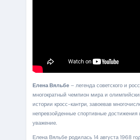
Елена Вяльбе
– легенда советского и рос
многократный чемпион мира и олимпийский
истории кросс-кантри, завоевав многочисл
непревзойденные спортивные достижения 
уважение.
Елена Вяльбе родилась 14 августа 1968 го