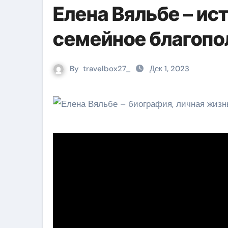
Елена Вяльбе – ис
семейное благопо
By
travelbox27_
Дек 1, 2023