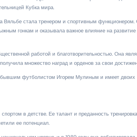
тельницей Кубка мира.
а Вяльбе стала тренером и спортивным функционером.
ыжным гонкам и оказывала важное влияние на развитие 
бщественной работой и благотворительностью. Она явля
получила множество наград и орденов за свои достижен
а бывшим футболистом Игорем Мулиным и имеет двоих
портом в детстве. Ее талант и преданность тренировк
етили ее потенциал.
 национальном уровне, и в 1989 году она дебютировала 