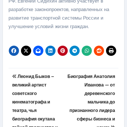
РФ. Евгений Сидихин активно участвует в
разработке законопроектов, направленных на
развитие транспортной системы России и
улучшение условий жизни граждан.
Навигация
Леонид Быков –
Биография Анатолия
по
великий артист
Иванова — от
советского
деревенского
записям
кинематографа и
мальчика до
театра, чья
признанного лидера
биография окутана
сферы бизнеса и