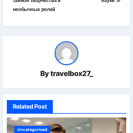
тайной творчества и
науки
необычных ролей
By
travelbox27_
Related Post
Uncategorised