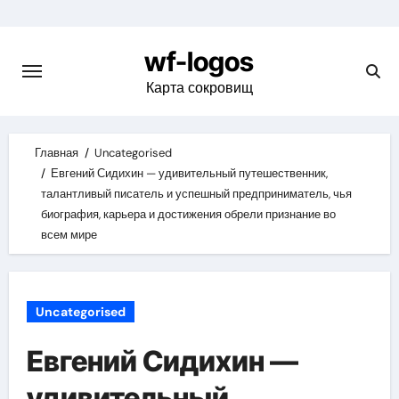
Skip
to
wf-logos
content
Карта сокровищ
Главная
Uncategorised
Евгений Сидихин — удивительный путешественник,
талантливый писатель и успешный предприниматель, чья
биография, карьера и достижения обрели признание во
всем мире
Uncategorised
Евгений Сидихин —
удивительный