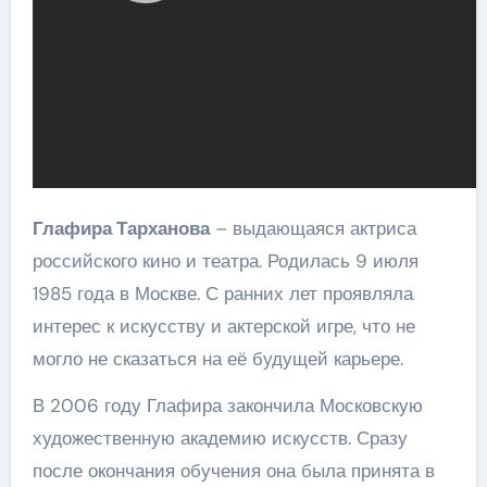
Глафира Тарханова
– выдающаяся актриса
российского кино и театра. Родилась 9 июля
1985 года в Москве. С ранних лет проявляла
интерес к искусству и актерской игре, что не
могло не сказаться на её будущей карьере.
В 2006 году Глафира закончила Московскую
художественную академию искусств. Сразу
после окончания обучения она была принята в