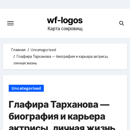
Skip
to
wf-logos
content
Карта сокровищ
Главная
Uncategorised
Глафира Тарханова — биография и карьера актрисы,
личная жизнь
Uncategorised
Глафира Тарханова —
биография и карьера
актрисы, личная жизнь