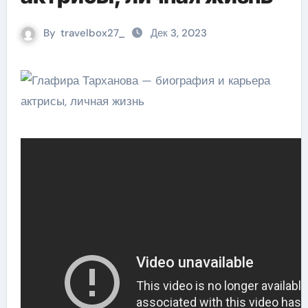
By
travelbox27_
Дек 3, 2023