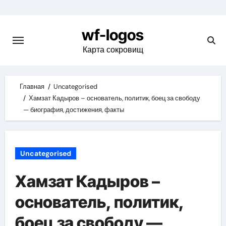
Skip
to
wf-logos
content
Карта сокровищ
Главная
Uncategorised
Хамзат Кадыров – основатель, политик, боец за свободу
— биография, достижения, факты
Uncategorised
Хамзат Кадыров –
основатель, политик,
боец за свободу —