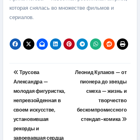
которая снялась во множестве фильмов и
сериалов.
Навигация
Трусова
Леонид Кулаков — от
по
Александра —
пионера до звезды
молодая фигуристка,
смеха — жизнь и
записям
непревзойденная в
творчество
своем искусстве,
бескомпромиссного
установившая
стендап-комика
рекорды и
завоевавшая сердца