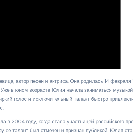
вица, автор песен и актриса. Она родилась 14 февраля 
в. Уже в юном возрасте Юлия начала заниматься музыкой
яркий голос и исключительный талант быстро привлекл
с.
а в 2004 году, когда стала участницей российского пр
оу ее талант был отмечен и признан публикой. Юлия ста