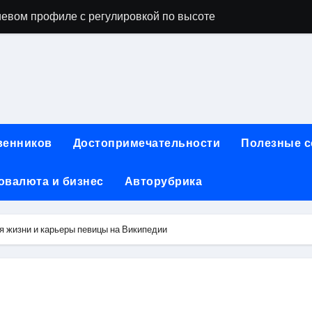
евом профиле с регулировкой по высоте
ы, фото и видео
опробивных базальтовых огнеупорных матов
ия актуальных профессий
инут без верификации и участия банков с возможностью по
венников
Достопримечательности
Полезные 
ах: конструкция, типы и критерии выбора
овалюта и бизнес
Авторубрика
чество проблемных угольных предприятий
 для физических лиц: условия, процентные ставки и поряд
я жизни и карьеры певицы на Википедии
йт и офисы продаж турагентств в России
ния для профессиональных и любительских задач