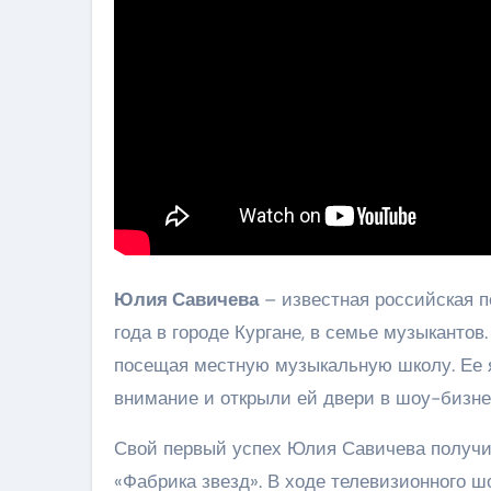
Юлия Савичева
– известная российская пе
года в городе Кургане, в семье музыканто
посещая местную музыкальную школу. Ее 
внимание и открыли ей двери в шоу-бизне
Свой первый успех Юлия Савичева получил
«Фабрика звезд». В ходе телевизионного ш