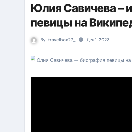
Юлия Савичева – 
певицы на Википе
By
travelbox27_
Дек 1, 2023