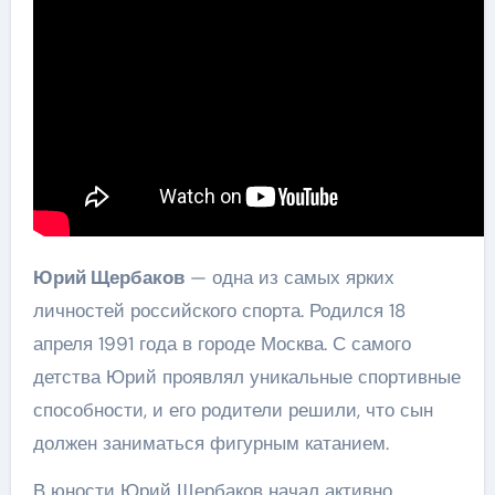
Юрий Щербаков
— одна из самых ярких
личностей российского спорта. Родился 18
апреля 1991 года в городе Москва. С самого
детства Юрий проявлял уникальные спортивные
способности, и его родители решили, что сын
должен заниматься фигурным катанием.
В юности Юрий Щербаков начал активно