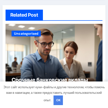
Related Post
Uncategorised
Срочные банковские вклады
для физических лиц: условия,
Этот сайт использует куки-файлы и другие технологии, чтобы помочь
процентные ставки и порядок
вам в навигации, а также предоставить лучший пользовательский
открытия
travelbox27_
Мар 11, 2026
опыт.
OK