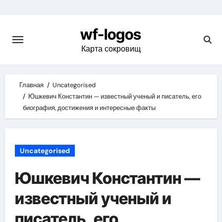
Skip
to
wf-logos
content
Карта сокровищ
Главная
Uncategorised
Юшкевич Константин — известный ученый и писатель, его
биография, достижения и интересные факты
Uncategorised
Юшкевич Константин —
известный ученый и
писатель, его