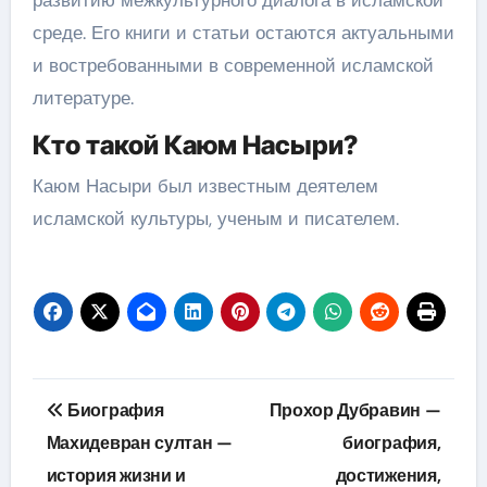
развитию межкультурного диалога в исламской
среде. Его книги и статьи остаются актуальными
и востребованными в современной исламской
литературе.
Кто такой Каюм Насыри?
Каюм Насыри был известным деятелем
исламской культуры, ученым и писателем.
Навигация
Биография
Прохор Дубравин —
по
Махидевран султан —
биография,
история жизни и
достижения,