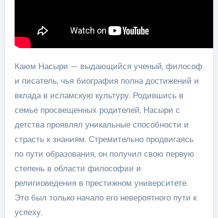
Каюм Насыри — выдающийся ученый, философ
и писатель, чья биография полна достижений и
вклада в исламскую культуру. Родившись в
семье просвещенных родителей, Насыри с
детства проявлял уникальные способности и
страсть к знаниям. Стремительно продвигаясь
по пути образования, он получил свою первую
степень в области философии и
религиоведения в престижном университете.
Это был только начало его невероятного пути к
успеху.