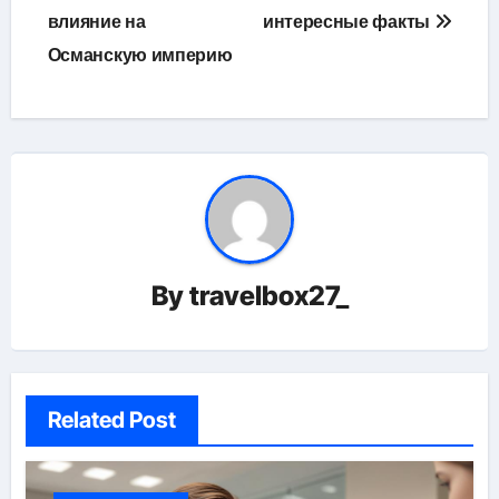
записям
влияние на
интересные факты
Османскую империю
By
travelbox27_
Related Post