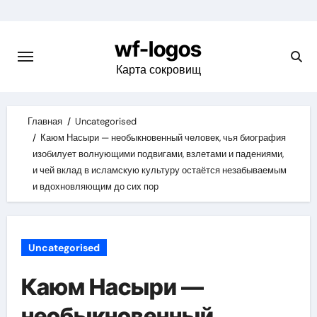
Skip
to
wf-logos
content
Карта сокровищ
Главная
Uncategorised
Каюм Насыри — необыкновенный человек, чья биография
изобилует волнующими подвигами, взлетами и падениями,
и чей вклад в исламскую культуру остаётся незабываемым
и вдохновляющим до сих пор
Uncategorised
Каюм Насыри —
необыкновенный