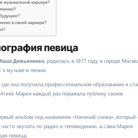
е музыкальной карьере?
яненко?
 будущее?
енко в своей карьере?
ко?
иография певица
 Маша Демьяненко
, родилась в 1977 году в городе Москва
 к музыке и пению.
 где она получила профессиональное образование и ст
иятиях Мария каждый раз поражала публику своим
ервый альбом под названием «Начинай снова», который 
 часто звучать по радио и телевидению, а сама Мария
дая певица.