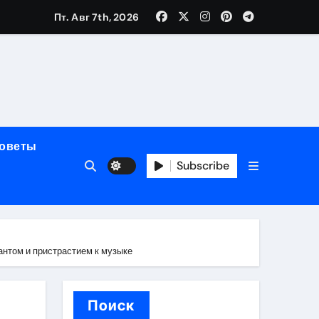
Пт. Авг 7th, 2026
полнения криптовалютой
советы
Subscribe
ок открытия
антом и пристрастием к музыке
Поиск