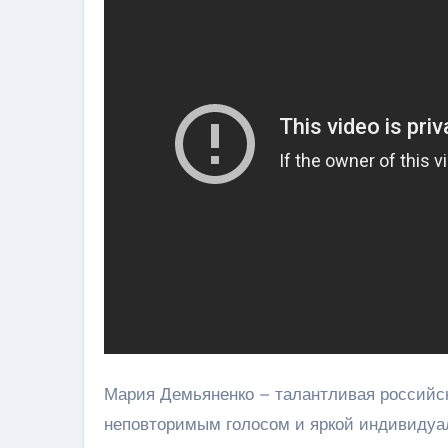
Мария Демьяненко – талантливая российск
неповторимым голосом и яркой индивидуал