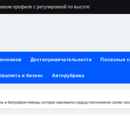
евом профиле с регулировкой по высоте
ы, фото и видео
опробивных базальтовых огнеупорных матов
ия актуальных профессий
инут без верификации и участия банков с возможностью по
венников
Достопримечательности
Полезные 
ах: конструкция, типы и критерии выбора
овалюта и бизнес
Авторубрика
чество проблемных угольных предприятий
 для физических лиц: условия, процентные ставки и поряд
йт и офисы продаж турагентств в России
нь в биографии певицы, которая завоевала сердца поклонников своим тал
ния для профессиональных и любительских задач