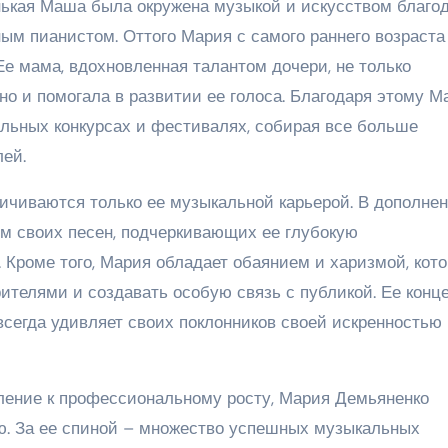
енькая Маша была окружена музыкой и искусством благо
ым пианистом. Оттого Мария с самого раннего возраста
Ее мама, вдохновленная талантом дочери, не только
о и помогала в развитии ее голоса. Благодаря этому М
альных конкурсах и фестивалях, собирая все больше
ей.
ичиваются только ее музыкальной карьерой. В дополнен
ом своих песен, подчеркивающих ее глубокую
 Кроме того, Мария обладает обаянием и харизмой, кот
ителями и создавать особую связь с публикой. Ее конц
всегда удивляет своих поклонников своей искренностью
ление к профессиональному росту, Мария Демьяненко
ю. За ее спиной – множество успешных музыкальных