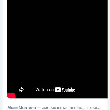
Мози Монтана
— американская певица, актриса