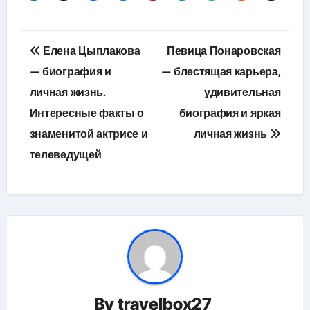
Навигация
Елена Цыплакова
Певица Понаровская
по
— биография и
— блестящая карьера,
личная жизнь.
удивительная
записям
Интересные факты о
биография и яркая
знаменитой актрисе и
личная жизнь
телеведущей
By
travelbox27_