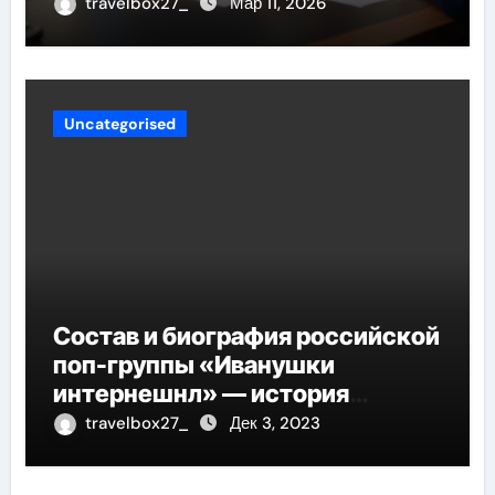
открытия
travelbox27_
Мар 11, 2026
Uncategorised
Состав и биография российской
поп-группы «Иванушки
интернешнл» — история
успеха, музыка и судьбы
travelbox27_
Дек 3, 2023
участников