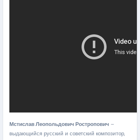
Мстислав Леопольдович Ростропович
–
выдающийся русский и советский композитор,