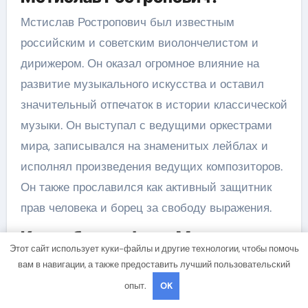
Мстислав Ростропович был известным
российским и советским виолончелистом и
дирижером. Он оказал огромное влияние на
развитие музыкального искусства и оставил
значительный отпечаток в истории классической
музыки. Он выступал с ведущими оркестрами
мира, записывался на знаменитых лейблах и
исполнял произведения ведущих композиторов.
Он также прославился как активный защитник
прав человека и борец за свободу выражения.
Какая биография у Мстислава
Этот сайт использует куки-файлы и другие технологии, чтобы помочь
Ростроповича?
вам в навигации, а также предоставить лучший пользовательский
Мстислав Ростропович родился 27 марта 1927
опыт.
OK
года в Баку, Азербайджанская ССР. Он был