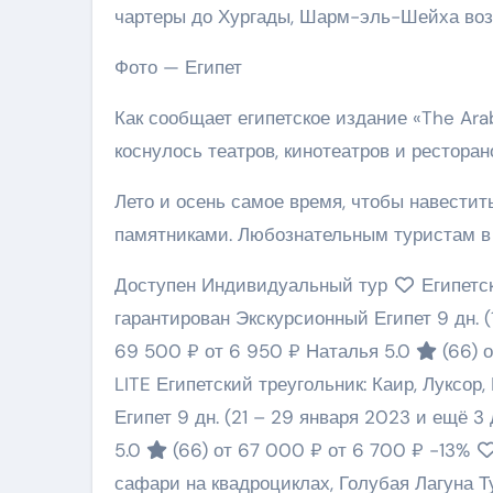
чартеры до Хургады, Шарм-эль-Шейха воз
Фото — Египет
Как сообщает египетское издание «The Ar
коснулось театров, кинотеатров и ресторан
Лето и осень самое время, чтобы навести
памятниками. Любознательным туристам в 
Доступен Индивидуальный тур
Египетск
гарантирован Экскурсионный Египет
9 дн.
69 500 ₽
от 6 950 ₽
Наталья 5.0
(66)
LITE Египетский треугольник: Каир, Луксо
Египет
9 дн.
(21 – 29 января 2023 и ещё 3
5.0
(66)
от 67 000 ₽
от 6 700 ₽
-13%
сафари на квадроциклах, Голубая Лагуна Т