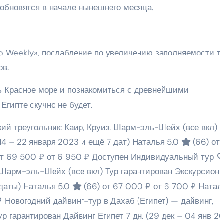
обновятся в начале нынешнего месяца.
ab Weekly», послабление по увеличению заполняемости 
ов.
ть Красное море и познакомиться с древнейшими
Египте скучно не будет.
ий треугольник: Каир, Круиз, Шарм-эль-Шейх (все вкл)
(14 – 22 января 2023 и ещё 7 дат)
Наталья 5.0
(66)
от
от 69 500 ₽
от 6 950 ₽
Доступен Индивидуальный тур
р, Шарм-эль-Шейх (все вкл) Тур гарантирован Экскурсио
 даты)
Наталья 5.0
(66)
от 67 000 ₽
от 6 700 ₽
Ната
Новогодний дайвинг-тур в Дахаб (Египет) — дайвинг,
ур гарантирован Дайвинг Египет
7 дн.
(29 дек – 04 янв 