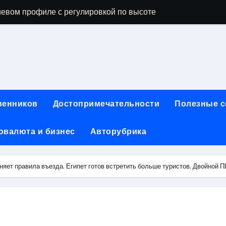
евом профиле с регулировкой по высоте
ы, фото и видео
опробивных базальтовых огнеупорных матов
ия актуальных профессий
инут без верификации и участия банков с возможностью по
венников
Достопримечательности
Полезные 
ах: конструкция, типы и критерии выбора
овалюта и бизнес
Авторубрика
чество проблемных угольных предприятий
 для физических лиц: условия, процентные ставки и поряд
няет правила въезда. Египет готов встретить больше туристов. Двойной 
йт и офисы продаж турагентств в России
ния для профессиональных и любительских задач