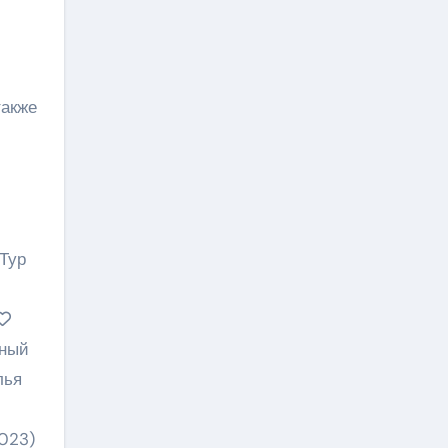
также
 Тур
нный
лья
2023)