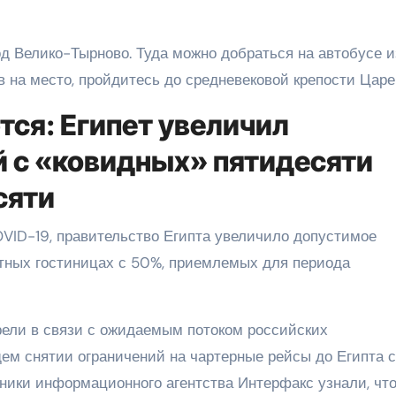
од Велико-Тырново. Туда можно добраться на автобусе и
в на место, пройдитесь до средневековой крепости Цар
тся: Египет увеличил
й с «ковидных» пятидесяти
сяти
VID-19, правительство Египта увеличило допустимое
тных гостиницах с 50%, приемлемых для периода
рели в связи с ожидаемым потоком российских
щем снятии ограничений на чартерные рейсы до Египта 
чники информационного агентства Интерфакс узнали, чт