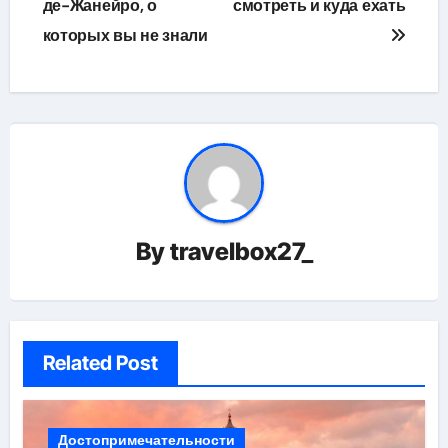
по
де-Жанейро, о
смотреть и куда ехать
которых вы не знали
записям
By
travelbox27_
Related Post
Достопримечательности