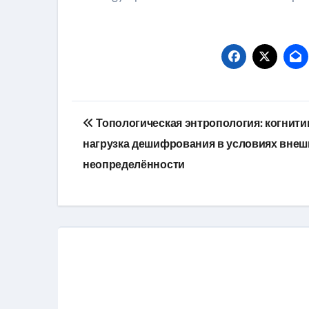
Навигация
Топологическая энтропология: когнити
по
нагрузка дешифрования в условиях внеш
записям
неопределённости