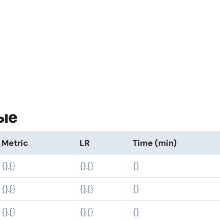
ые
Metric
LR
Time (min)
{}.{}
{}.{}
{}
{}.{}
{}.{}
{}
{}.{}
{}.{}
{}