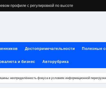
евом профиле с регулировкой по высоте
ы, фото и видео
опробивных базальтовых огнеупорных матов
ия актуальных профессий
инут без верификации и участия банков с возможностью по
венников
Достопримечательности
Полезные 
ах: конструкция, типы и критерии выбора
овалюта и бизнес
Авторубрика
чество проблемных угольных предприятий
 для физических лиц: условия, процентные ставки и поряд
тишины: неопределённость фокуса в условиях информационной перегрузк
йт и офисы продаж турагентств в России
ния для профессиональных и любительских задач