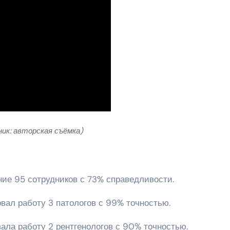
ник: авторская съёмка)
ание 95 сотрудников с 73% справедливости.
вал работу 3 патологов с 99% точностью.
ала работу 2 рентгенологов с 90% точностью.