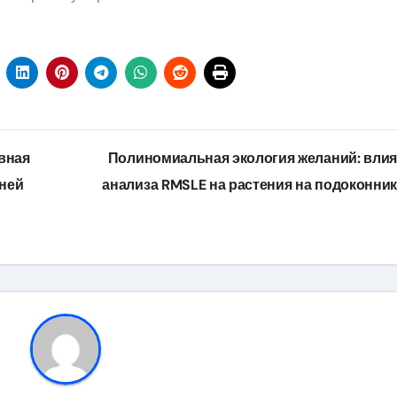
вная
Полиномиальная экология желаний: вли
ней
анализа RMSLE на растения на подоконни