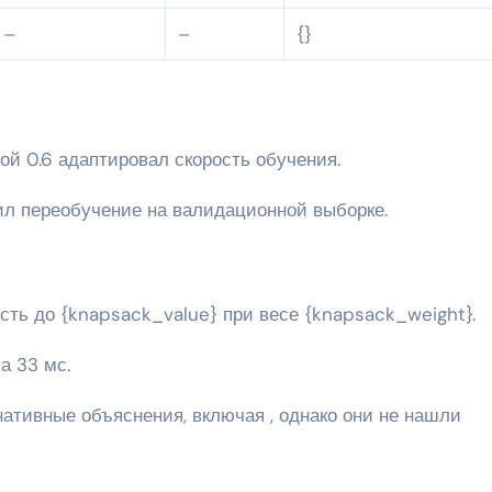
–
–
{}
мой 0.6 адаптировал скорость обучения.
тил переобучение на валидационной выборке.
ть до {knapsack_value} при весе {knapsack_weight}.
а 33 мс.
ативные объяснения, включая , однако они не нашли