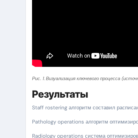
Рис. 1. Визуализация ключевого процесса (источ
Результаты
Staff rostering алгоритм составил распис
Pathology operations алгоритм оптимизиро
Radiology operations система оптимизиров