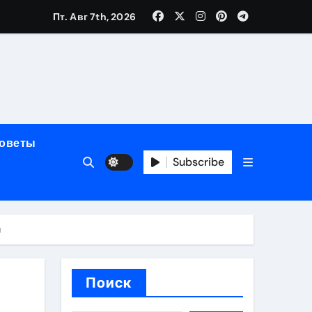
Пт. Авг 7th, 2026
полнения криптовалютой
советы
Subscribe
ок открытия
и
Поиск