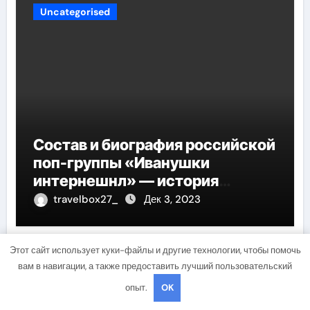
Uncategorised
Состав и биография российской
поп-группы «Иванушки
интернешнл» — история
успеха, музыка и судьбы
travelbox27_
Дек 3, 2023
участников
Этот сайт использует куки-файлы и другие технологии, чтобы помочь
вам в навигации, а также предоставить лучший пользовательский
Uncategorised
опыт.
OK