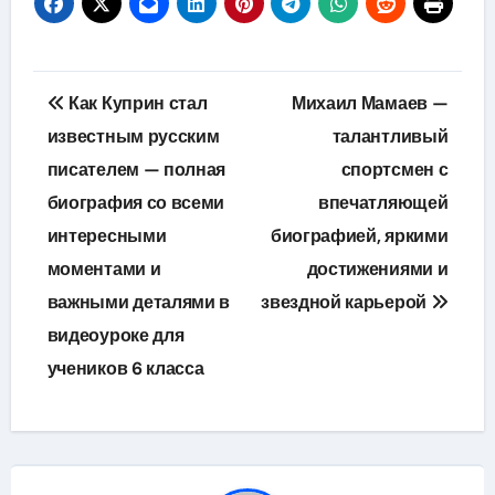
Навигация
Как Куприн стал
Михаил Мамаев —
по
известным русским
талантливый
писателем — полная
спортсмен с
записям
биография со всеми
впечатляющей
интересными
биографией, яркими
моментами и
достижениями и
важными деталями в
звездной карьерой
видеоуроке для
учеников 6 класса