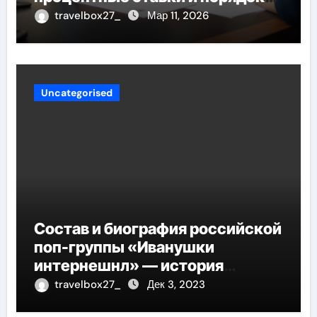
открытия
travelbox27_
Мар 11, 2026
Uncategorised
Состав и биография российской
поп-группы «Иванушки
интернешнл» — история
успеха, музыка и судьбы
travelbox27_
Дек 3, 2023
участников